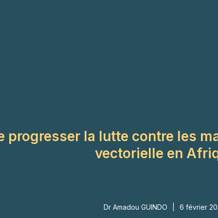
RCES
EN
e progresser la lutte contre les 
vectorielle en Afr
Dr Amadou GUINDO
|
6 février 2