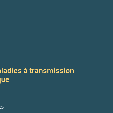
maladies à transmission
ique
025