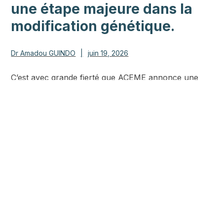
une étape majeure dans la
modification génétique.
Dr Amadou GUINDO
|
juin 19, 2026
C’est avec grande fierté que ACEME annonce une
avancée scientifique majeure: nos chercheurs à
l’USTTB de Bamako ont développé avec succès une
souche de moustiques génétiquement modifiés dans
nos...
EN SAVOIR PLUS