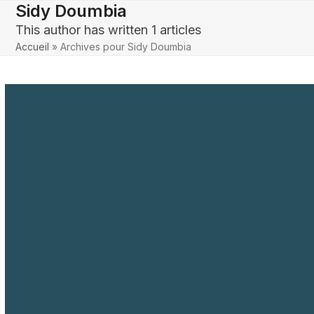
Skip
Sidy Doumbia
to
Open
Close
This author has written 1 articles
content
mobile
mobile
Accueil
»
Archives pour Sidy Doumbia
menu
menu